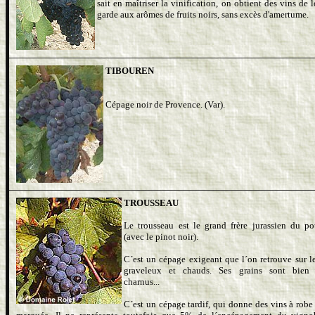
sait en maîtriser la vinification, on obtient des vins de 
garde aux arômes de fruits noirs, sans excès d'amertume.
TIBOUREN
Cépage noir de Provence. (Var).
TROUSSEAU
Le trousseau est le grand frère jurassien du po
(avec le pinot noir).
C´est un cépage exigeant que l´on retrouve sur le
graveleux et chauds. Ses grains sont bien 
charnus...
C´est un cépage tardif, qui donne des vins à robe