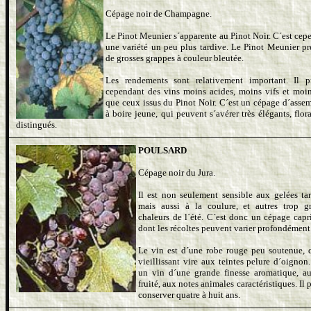
Cépage noir de Champagne.
Le Pinot Meunier s´apparente au Pinot Noir. C´est cep
une variété un peu plus tardive. Le Pinot Meunier pr
de grosses grappes à couleur bleutée.
Les rendements sont relativement important. Il p
cependant des vins moins acides, moins vifs et moin
que ceux issus du Pinot Noir. C´est un cépage d´asse
à boire jeune, qui peuvent s´avérer très élégants, flor
distingués.
POULSARD
Cépage noir du Jura.
Il est non seulement sensible aux gelées tar
mais aussi à la coulure, et autres trop g
chaleurs de l´été. C´est donc un cépage capr
dont les récoltes peuvent varier profondément
Le vin est d´une robe rouge peu soutenue, 
vieillissant vire aux teintes pelure d´oignon.
un vin d´une grande finesse aromatique, a
fruité, aux notes animales caractéristiques. Il 
conserver quatre à huit ans.