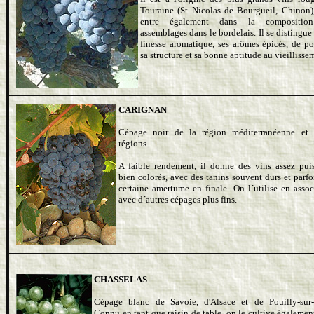
Touraine (St Nicolas de Bourgueil, Chinon)
entre également dans la compositio
assemblages dans le bordelais. Il se distingue
finesse aromatique, ses arômes épicés, de po
sa structure et sa bonne aptitude au vieillisse
CARIGNAN
Cépage noir de la région méditerranéenne et 
régions.
A faible rendement, il donne des vins assez puis
bien colorés, avec des tanins souvent durs et parfo
certaine amertume en finale. On l´utilise en assoc
avec d´autres cépages plus fins.
CHASSELAS
Cépage blanc de Savoie, d'Alsace et de Pouilly-sur-
Connu en tant que raisin de table, on le cultive égalemen