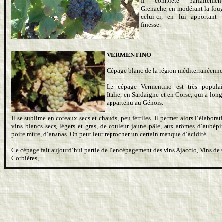
Il complète parfaiteme
Grenache, en modérant la fou
celui-ci, en lui apportant
finesse.
VERMENTINO
Cépage blanc de la région méditerranéenne
Le cépage Vermentino est très popula
Italie, en Sardaigne et en Corse, qui a lon
appartenu au Génois.
Il se sublime en coteaux secs et chauds, peu fertiles. Il permet alors l´élabora
vins blancs secs, légers et gras, de couleur jaune pâle, aux arômes d´aubépi
poire mûre, d´ananas. On peut leur reprocher un certain manque d´acidité.
Ce cépage fait aujourd´hui partie de l´encépagement des vins Ajaccio, Vins de 
Corbières, ...