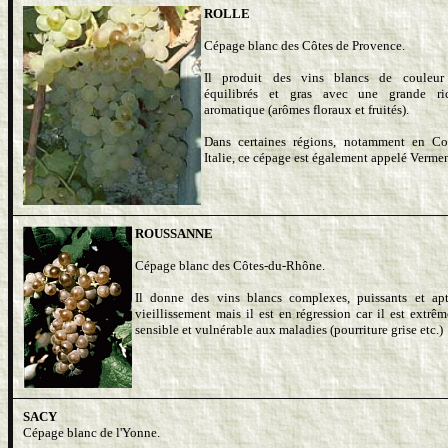
ROLLE
Cépage blanc des Côtes de Provence.
Il produit des vins blancs de couleur 
équilibrés et gras avec une grande ric
aromatique (arômes floraux et fruités).
Dans certaines régions, notamment en Co
Italie, ce cépage est également appelé Verme
ROUSSANNE
Cépage blanc des Côtes-du-Rhône.
Il donne des vins blancs complexes, puissants et ap
vieillissement mais il est en régression car il est extrê
sensible et vulnérable aux maladies (pourriture grise etc.)
SACY
Cépage blanc de l'Yonne.