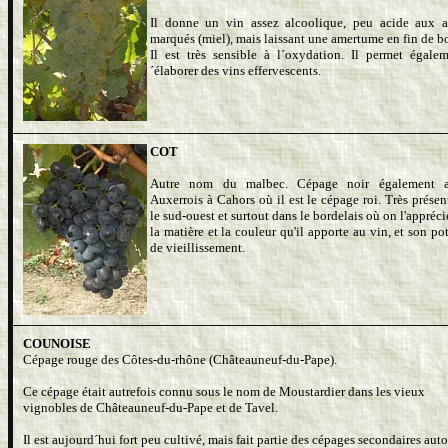
Il donne un vin assez alcoolique, peu acide aux 
marqués (miel), mais laissant une amertume en fin de b
Il est très sensible à l´oxydation. Il permet égale
´élaborer des vins effervescents.
COT
Autre nom du malbec. Cépage noir également a
Auxerrois à Cahors où il est le cépage roi. Très présen
le sud-ouest et surtout dans le bordelais où on l'appréc
la matière et la couleur qu'il apporte au vin, et son po
de vieillissement.
COUNOISE
Cépage rouge des Côtes-du-rhône (Châteauneuf-du-Pape).
Ce cépage était autrefois connu sous le nom de Moustardier dans les vieux
vignobles de Châteauneuf-du-Pape et de Tavel.
Il est aujourd´hui fort peu cultivé, mais fait partie des cépages secondaires auto