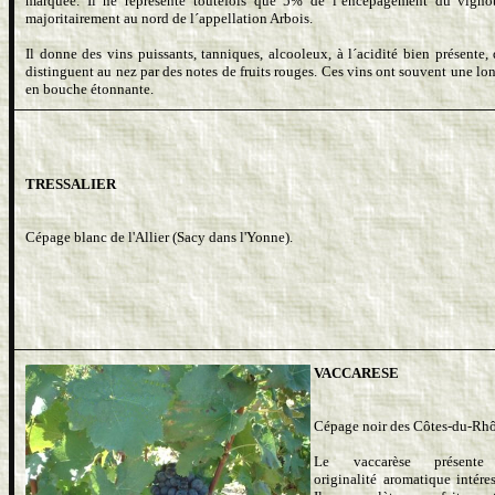
marquée. Il ne représente toutefois que 5% de l´encépagement du vigno
majoritairement au nord de l´appellation Arbois.
Il donne des vins puissants, tanniques, alcooleux, à l´acidité bien présente, 
distinguent au nez par des notes de fruits rouges. Ces vins ont souvent une lo
en bouche étonnante.
TRESSALIER
Cépage blanc de l'Allier (Sacy dans l'Yonne).
VACCARESE
Cépage noir des Côtes-du-Rh
Le vaccarèse présent
originalité aromatique intéres