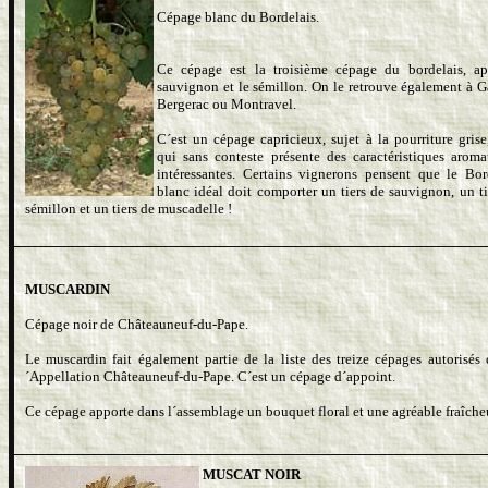
Cépage blanc du Bordelais.
Ce cépage est la troisième cépage du bordelais, ap
sauvignon et le sémillon. On le retrouve également à Ga
Bergerac ou Montravel.
C´est un cépage capricieux, sujet à la pourriture grise
qui sans conteste présente des caractéristiques aroma
intéressantes. Certains vignerons pensent que le Bo
blanc idéal doit comporter un tiers de sauvignon, un ti
sémillon et un tiers de muscadelle !
MUSCARDIN
Cépage noir de Châteauneuf-du-Pape.
Le muscardin fait également partie de la liste des treize cépages autorisés 
´Appellation Châteauneuf-du-Pape. C´est un cépage d´appoint.
Ce cépage apporte dans l´assemblage un bouquet floral et une agréable fraîche
MUSCAT NOIR