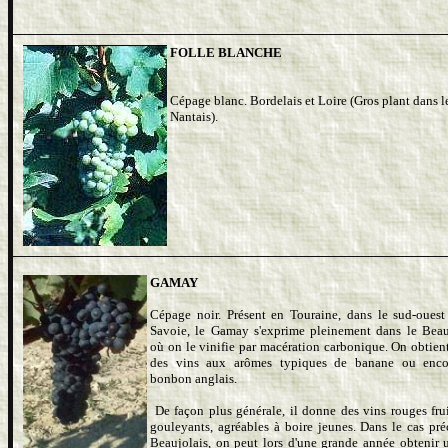
FOLLE BLANCHE
Cépage blanc. Bordelais et Loire (Gros plant dans l
Nantais).
GAMAY
Cépage noir. Présent en Touraine, dans le sud-ouest
Savoie, le Gamay s'exprime pleinement dans le Beau
où on le vinifie par macération carbonique. On obtient
des vins aux arômes typiques de banane ou enco
bonbon anglais.
De façon plus générale, il donne des vins rouges frui
gouleyants, agréables à boire jeunes. Dans le cas pré
Beaujolais, on peut lors d'une grande année obtenir 