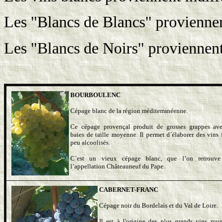
Les "Blancs de Blancs" provienne
Les "Blancs de Noirs" proviennent
BOURBOULENC
Cépage blanc de la région méditerranéenne.
Ce cépage provençal produit de grosses grappes av
baies de taille moyenne. Il permet d´élaborer des vins f
peu alcoolisés.
C´est un vieux cépage blanc, que l’on retrouve
l’appellation Châteauneuf du Pape.
CABERNET-FRANC
Cépage noir du Bordelais et du Val de Loire.
Il est à l'origine des plus grands vins rou